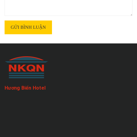
GỬI BÌNH LUẬN
Hương Biển Hotel