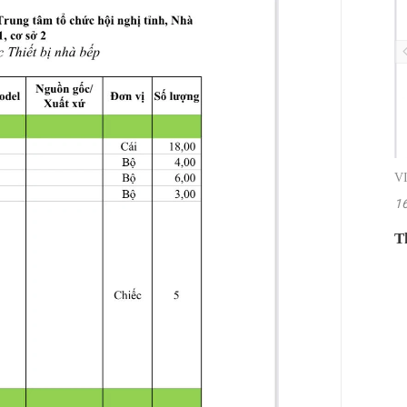
V
1
T