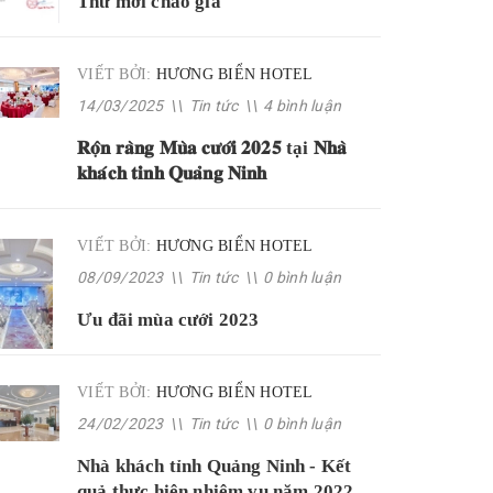
Thư mời chào giá
VIẾT BỞI:
HƯƠNG BIỂN HOTEL
14/03/2025
\\
Tin tức
\\
4 bình luận
𝐑𝐨̣̂𝐧 𝐫𝐚̀𝐧𝐠 𝐌𝐮̀𝐚 𝐜𝐮̛𝐨̛́𝐢 𝟐𝟎𝟐𝟓 tại 𝐍𝐡𝐚̀
𝐤𝐡𝐚́𝐜𝐡 𝐭𝐢̉𝐧𝐡 𝐐𝐮𝐚̉𝐧𝐠 𝐍𝐢𝐧𝐡
VIẾT BỞI:
HƯƠNG BIỂN HOTEL
08/09/2023
\\
Tin tức
\\
0 bình luận
Ưu đãi mùa cưới 2023
VIẾT BỞI:
HƯƠNG BIỂN HOTEL
24/02/2023
\\
Tin tức
\\
0 bình luận
Nhà khách tỉnh Quảng Ninh - Kết
quả thực hiện nhiệm vụ năm 2022,