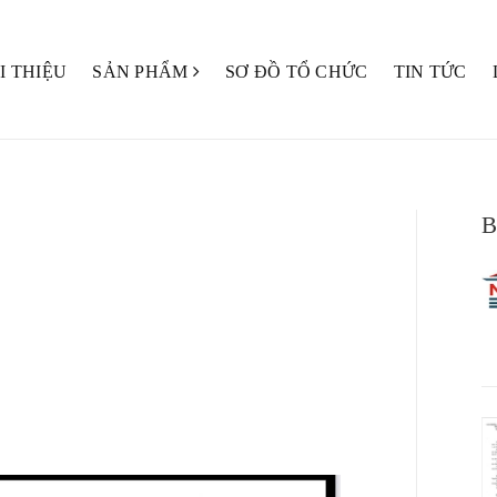
I THIỆU
SẢN PHẨM
SƠ ĐỒ TỔ CHỨC
TIN TỨC
B