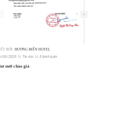
cùng những ưu 
𝟎𝟖𝟔𝟔.𝟏𝟔.𝟒𝟑.𝟏
gói trang trí trị giá 
𝐓𝐑𝐈̀𝐍𝐇 𝐁𝐈𝐄̂̉𝐔 
𝐒𝐇𝐎𝐖 𝐂𝐇𝐈̉ 𝐂𝐎́
Phòng...
IẾT BỞI:
HƯƠNG BIỂN HOTEL
6/05/2025
\\
Tin tức
\\
3 bình luận
hư mời chào giá