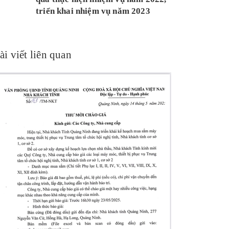
triển khai nhiệm vụ năm 2023
ài viết liên quan
VIẾT BỞI:
HƯƠ
14/03/2025
\\
𝐑𝐨̣̂𝐧 𝐫𝐚̀𝐧𝐠 𝐌𝐮̀
𝐐𝐮𝐚̉𝐧𝐠 𝐍𝐢𝐧𝐡
𝐑𝐨̣̂𝐧 𝐫𝐚̀𝐧𝐠 𝐌𝐮̀𝐚 