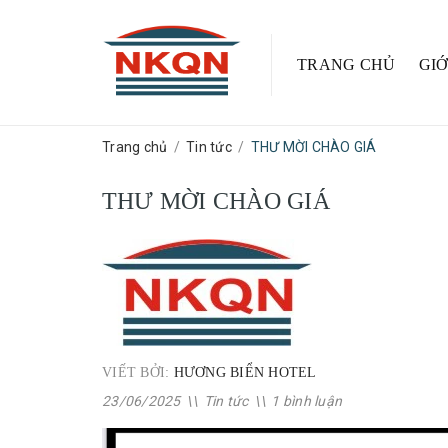
TRANG CHỦ
GIỚ
Trang chủ
/
Tin tức
/
THƯ MỜI CHÀO GIÁ
THƯ MỜI CHÀO GIÁ
VIẾT BỞI:
HƯƠNG BIỂN HOTEL
23/06/2025
\\
Tin tức
\\
1 bình luận