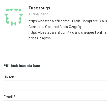
Tusesougs
10/04/2022
https://bestadalafil.com/ - Cialis Comprare Cialis
Germania Gxmmbi Cialis Czqpfq
https://bestadalafil.com/ - cialis cheapest online
prices Zsqbxs
Viết bình luận của bạn:
Họ tên *
Email *